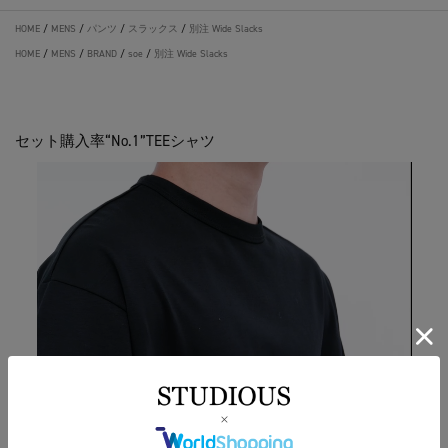
HOME
/
MENS
/
パンツ
/
スラックス
/
別注 Wide Slacks
HOME
/
MENS
/
BRAND
/
soe
/
別注 Wide Slacks
セット購入率“No.1”TEEシャツ