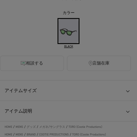
カラー
BLACK
相談する
店舗在庫
アイテムサイズ
アイテム説明
HOME
/
MENS
/
グッズ
/
メガネ/サングラス
/
TORO (Cootie Productions)
HOME
/
MENS
/
BRAND
/
COOTIE PRODUCTIONS
/
TORO (Cootie Productions)