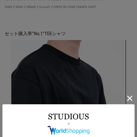
HOME
/
MENS
/
BRAND
/
GroundY
/
CREPE DE CHINE CHANPA SHIRT
セット購入率“No.1”TEEシャツ