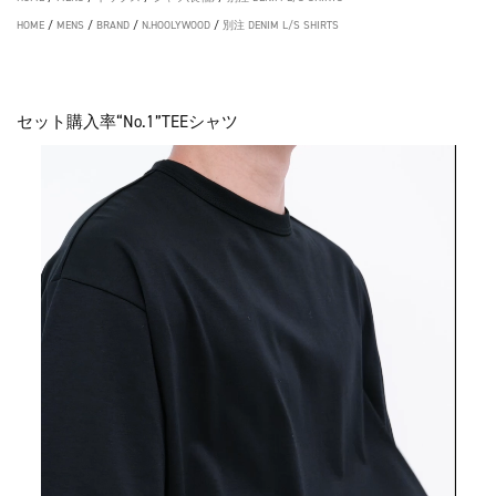
HOME
/
MENS
/
BRAND
/
N.HOOLYWOOD
/
別注 DENIM L/S SHIRTS
セット購入率“No.1”TEEシャツ