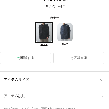
税込
370ポイント付与
カラー
NAVY
BLACK
相談する
店舗在庫
アイテムサイズ
アイテム説明
HOME
/
MENS
/
トップス
/
シャツ(長袖)
/
別注 DENIM L/S SHIRTS