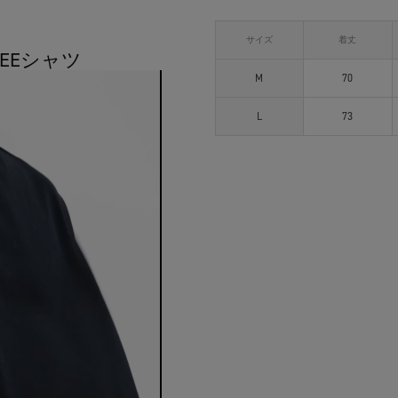
サイズ
着丈
TEEシャツ
M
70
L
73