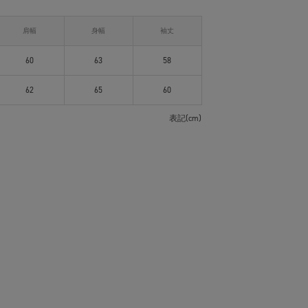
肩幅
身幅
袖丈
60
63
58
62
65
60
表記(cm)