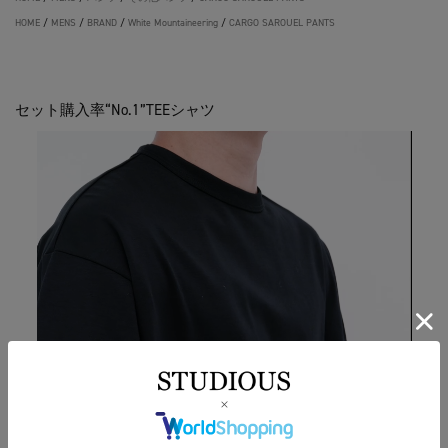
HOME
/
MENS
/
BRAND
/
White Mountaineering
/
CARGO SAROUEL PANTS
セット購入率“No.1”TEEシャツ