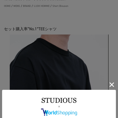
HOME
/
MENS
/
BRAND
/
UJOH HOMME
/
Short Blouson
セット購入率“No.1”TEEシャツ