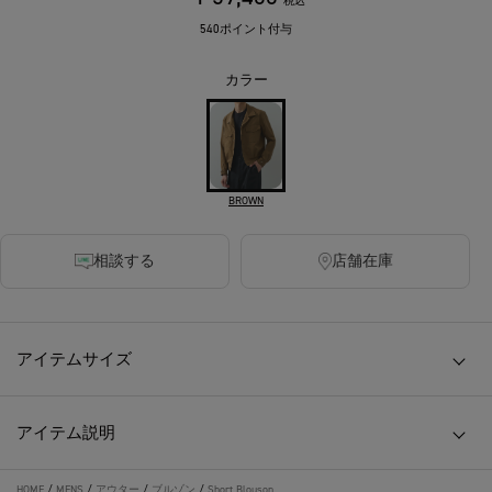
税込
540ポイント付与
カラー
BROWN
相談する
店舗在庫
アイテムサイズ
アイテム説明
HOME
/
MENS
/
アウター
/
ブルゾン
/
Short Blouson