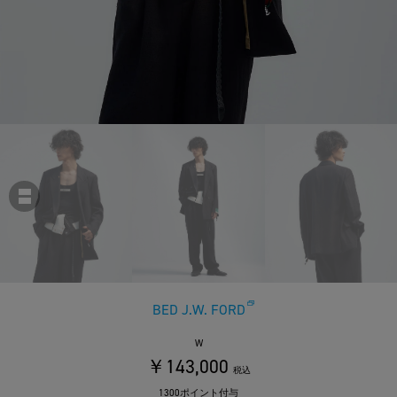
BED J.W. FORD
W
￥143,000
税込
1300ポイント付与