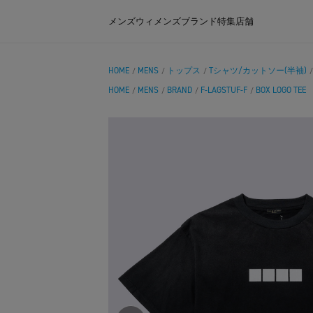
メンズ
ウィメンズ
ブランド
特集
店舗
HOME
MENS
トップス
Tシャツ/カットソー(半袖)
/
/
/
HOME
MENS
BRAND
F-LAGSTUF-F
BOX LOGO TEE
/
/
/
/