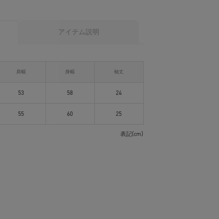
アイテム説明
肩幅
身幅
袖丈
53
58
24
55
60
25
表記(cm)