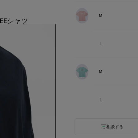
M
TEEシャツ
L
M
L
相談する