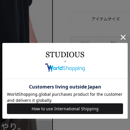
アイテムサイズ
サイズ
着丈
M
72
L
74