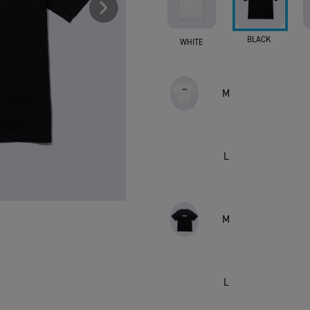
BLACK
WHITE
M
L
M
L