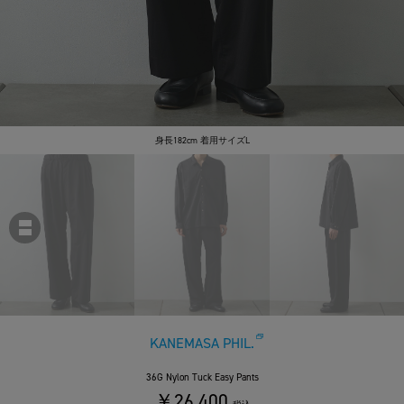
身長182cm 着用サイズL
KANEMASA PHIL.
36G Nylon Tuck Easy Pants
￥26,400