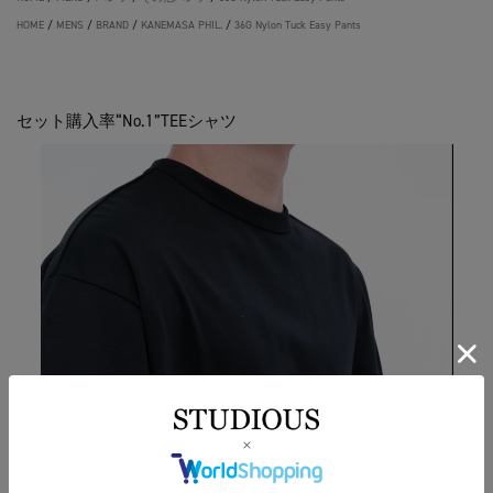
HOME
/
MENS
/
BRAND
/
KANEMASA PHIL.
/
36G Nylon Tuck Easy Pants
セット購入率“No.1”TEEシャツ