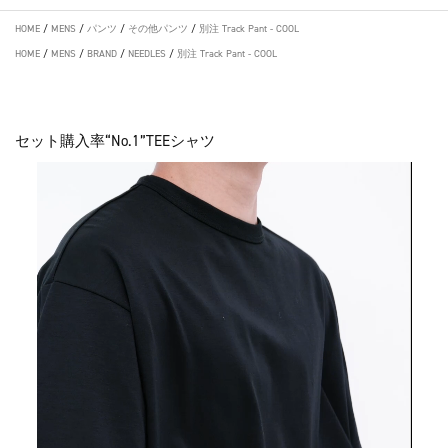
HOME
/
MENS
/
パンツ
/
その他パンツ
/
別注 Track Pant - COOL
HOME
/
MENS
/
BRAND
/
NEEDLES
/
別注 Track Pant - COOL
セット購入率“No.1”TEEシャツ