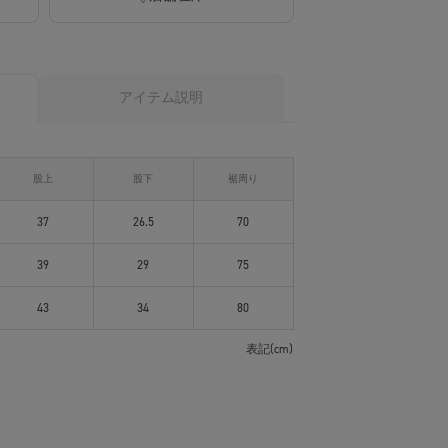
アイテム説明
股上
股下
裾周り
37
26.5
70
39
29
75
43
34
80
表記(cm)