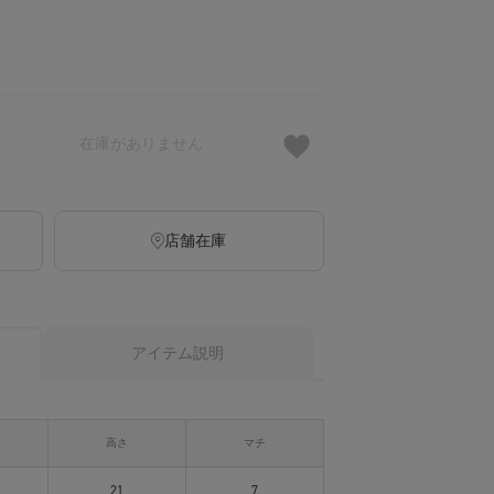
在庫がありません
店舗在庫
アイテム説明
高さ
マチ
21
7