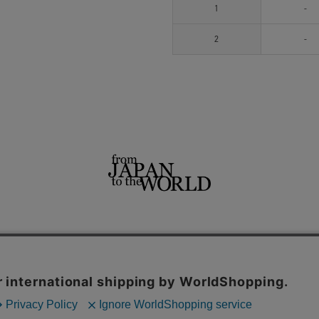
1
-
2
-
せ
よくあるご質問
ご利用規約
特定商取引法に基づく表記
プライバシーポリシー
ショッ
用サイト
THE TOKYO
CONZ
UNITED TOKYO
PUBLIC TOKYO
CITY TOKYO