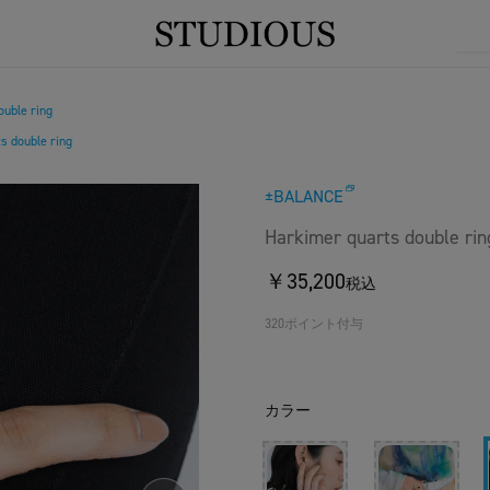
uble ring
s double ring
±BALANCE
Harkimer quarts double rin
￥35,200
税込
320ポイント付与
カラー