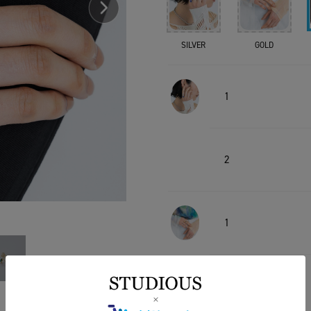
SILVER
GOLD
1
2
1
2