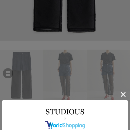
VIVIANO
別注Panel Tulle Denim Pants
￥39,600