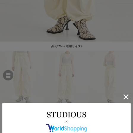
身長171cm 着用サイズ2
STUDIOUS
Parachute Cargo Pants
￥25,300