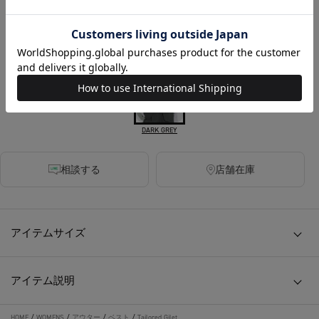
税込
320ポイント付与
カラー
DARK GREY
相談する
店舗在庫
アイテムサイズ
アイテム説明
HOME
/
WOMENS
/
アウター
/
ベスト
/
Tailored Gilet