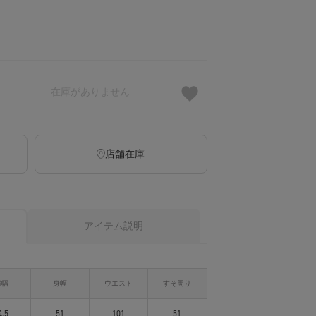
在庫がありません
店舗在庫
アイテム説明
肩幅
身幅
ウエスト
すそ周り
4.5
51
101
51