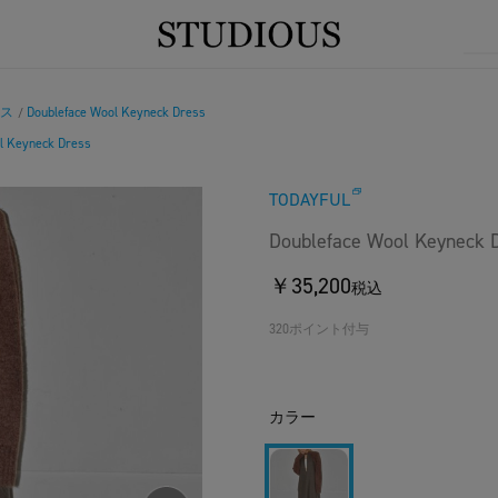
ス
Doubleface Wool Keyneck Dress
/
l Keyneck Dress
TODAYFUL
Doubleface Wool Keyneck 
￥35,200
税込
320ポイント付与
カラー