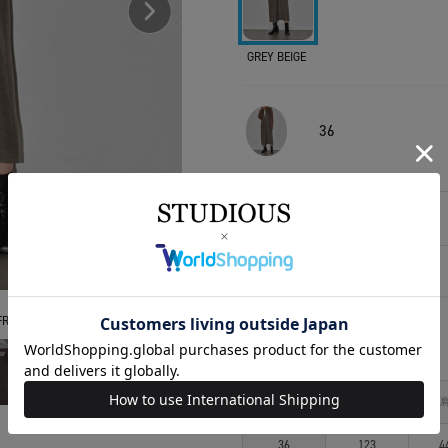
GREY BEIGE
36
相談する
アイテムサイズ
REE
サイズ
着丈
36
123
4