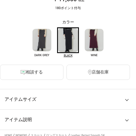
税込
180ポイント付与
カラー
DARK GREY
WINE
BLACK
相談する
店舗在庫
アイテムサイズ
アイテム説明
HOME
/
WOMENS
/
スカート
/
ロングスカート
/
Leather Belted Smooth SK