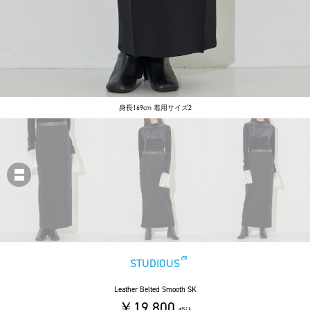
身長169cm 着用サイズ2
STUDIOUS
Leather Belted Smooth SK
￥19,800