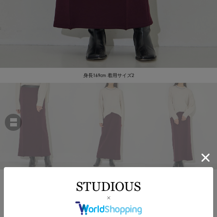
身長169cm 着用サイズ2
STUDIOUS
Leather Belted Smooth SK
￥19,800