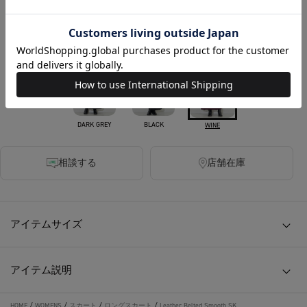
税込
180ポイント付与
カラー
DARK GREY
BLACK
WINE
相談する
店舗在庫
アイテムサイズ
アイテム説明
HOME
/
WOMENS
/
スカート
/
ロングスカート
/
Leather Belted Smooth SK