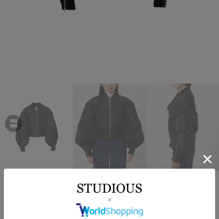
TOGA
Quilting short blouson
￥101,200