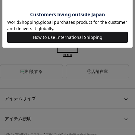
税込
920ポイント付与
カラー
BLACK
相談する
店舗在庫
アイテムサイズ
アイテム説明
HOME
/
WOMENS
/
アウター
/
ブルゾン/MA-1
/
Quilting short blouson