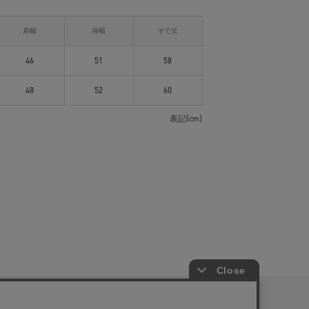
肩幅
身幅
そで丈
46
51
58
48
52
60
表記(cm)
ピングガイド