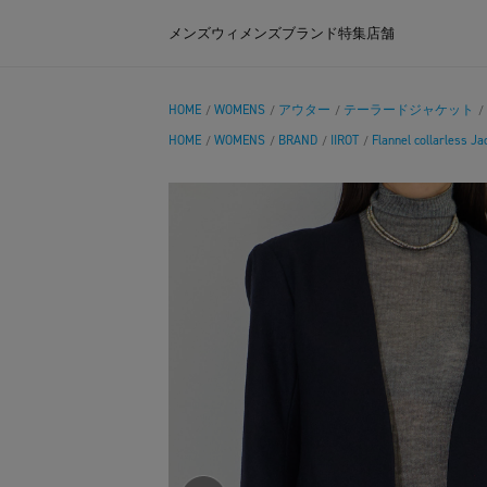
メンズ
ウィメンズ
ブランド
特集
店舗
HOME
WOMENS
アウター
テーラードジャケット
/
/
/
/
HOME
WOMENS
BRAND
IIROT
Flannel collarless Ja
/
/
/
/