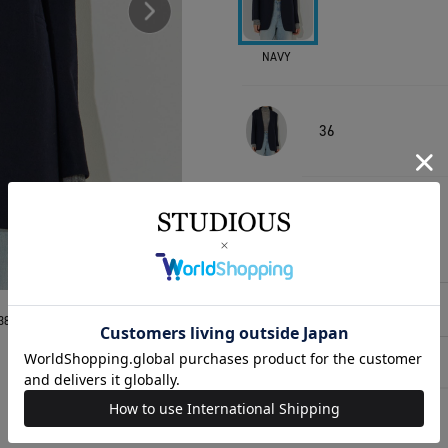
NAVY
36
38
相談する
38
アイテムサイズ