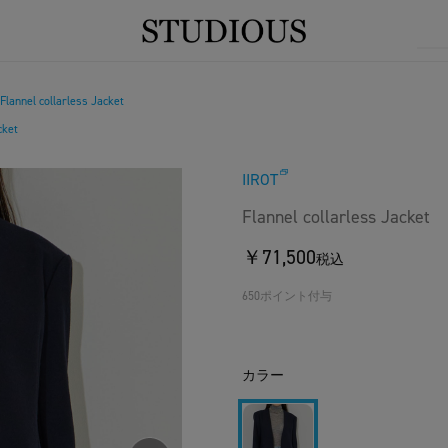
Flannel collarless Jacket
cket
IIROT
Flannel collarless Jacket
￥71,500
税込
650ポイント付与
カラー