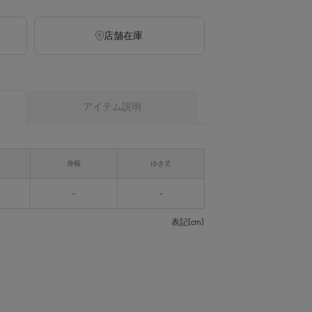
店舗在庫
アイテム説明
身幅
ゆき丈
-
-
表記(cm)