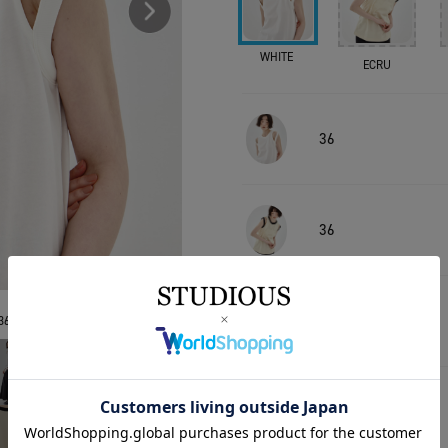
WHITE
ECRU
36
36
36
36
36