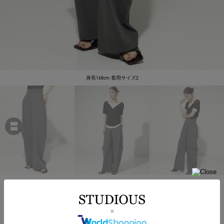
身長168cm 着用サイズ2
STUDIOUS
Barrel Leg Cargo Trousers
￥26,400