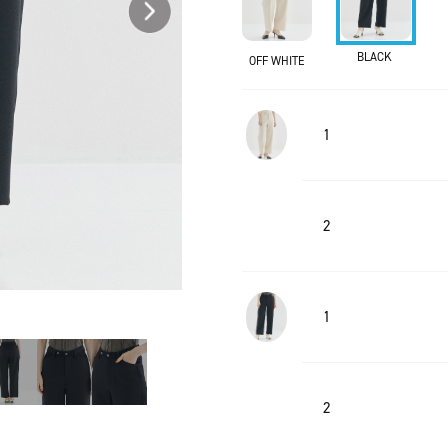
BLACK
OFF WHITE
1
2
1
2