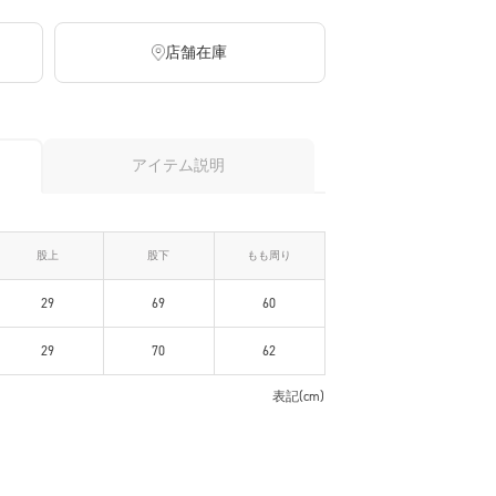
店舗在庫
アイテム説明
股上
股下
もも周り
29
69
60
29
70
62
表記(cm)