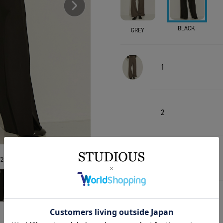
BLACK
GREY
1
2
1
2
2