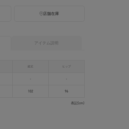
店舗在庫
アイテム説明
ト
総丈
ヒップ
-
-
102
96
表記(cm)