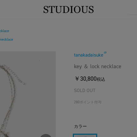
cklace
necklace
tanakadaisuke
key ＆ lock necklace
￥30,800
税込
SOLD OUT
280ポイント付与
カラー