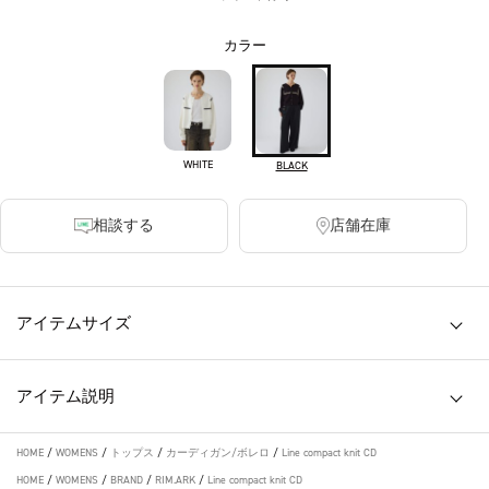
カラー
WHITE
BLACK
相談する
店舗在庫
アイテムサイズ
アイテム説明
HOME
/
WOMENS
/
トップス
/
カーディガン/ボレロ
/
Line compact knit CD
HOME
/
WOMENS
/
BRAND
/
RIM.ARK
/
Line compact knit CD