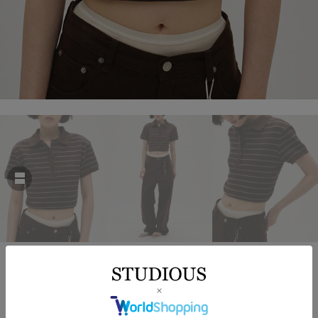
TODAYFUL
Border Polo Tops
￥14,300
税込