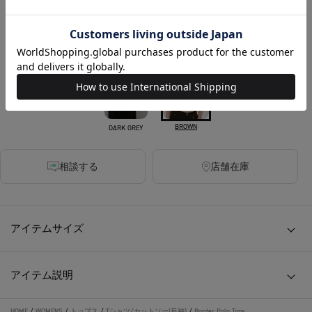
130ポイント付与
カラー
BROWN
DARK GREY
相談する
店舗在庫
アイテムサイズ
アイテム説明
HOME
/
WOMENS
/
トップス
/
Tシャツ/カットソー(長袖)
/
Border Polo Tops