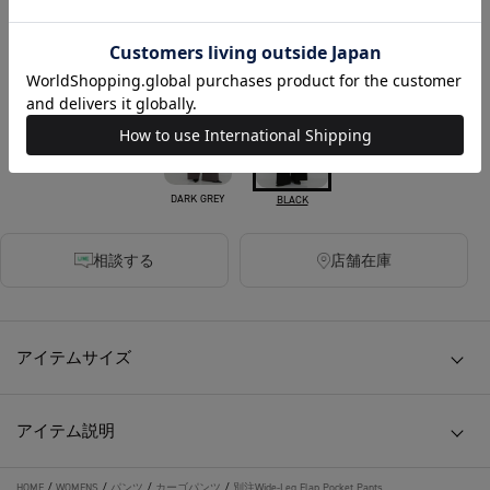
税込
450ポイント付与
カラー
DARK GREY
BLACK
相談する
店舗在庫
アイテムサイズ
アイテム説明
HOME
/
WOMENS
/
パンツ
/
カーゴパンツ
/
別注Wide-Leg Flap Pocket Pants