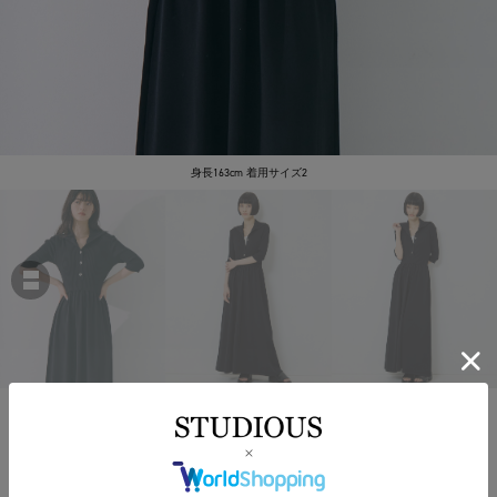
身長163cm 着用サイズ2
STUDIOUS
Sailor Collar Knit Dress
￥27,500