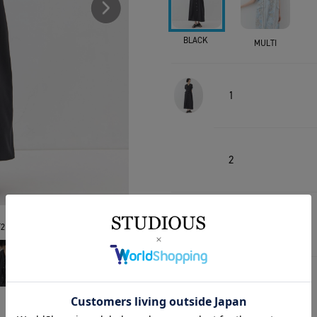
BLACK
MULTI
1
2
1
2
2