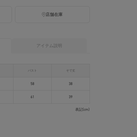
店舗在庫
アイテム説明
バスト
そで丈
58
38
61
39
表記(cm)