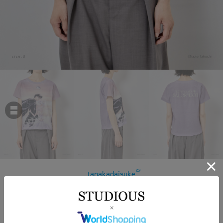
tanakadaisuke
Princess Serenity & Prince Endymion T-shirt
￥27,500
税込
250ポイント付与