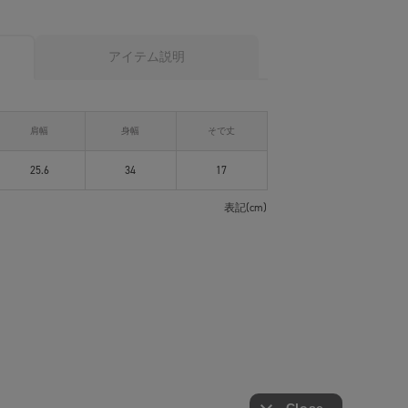
アイテム説明
肩幅
身幅
そで丈
25.6
34
17
表記(cm)