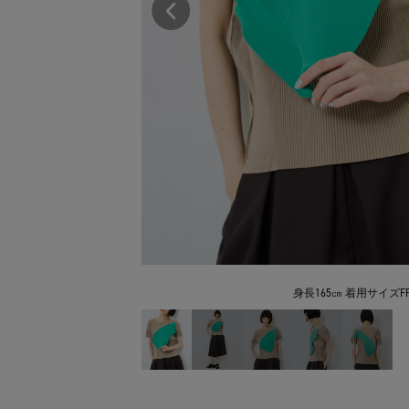
身長165㎝ 着用サイズFR