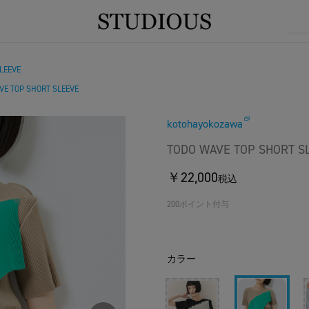
LEEVE
VE TOP SHORT SLEEVE
kotohayokozawa
TODO WAVE TOP SHORT S
￥22,000
税込
200ポイント付与
カラー