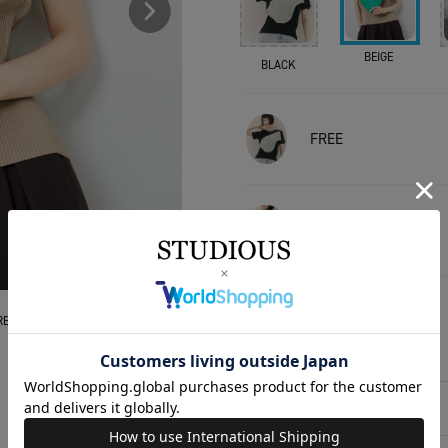
BEIGE
BLACK
FREE
FREE
FREE
EE
相談する