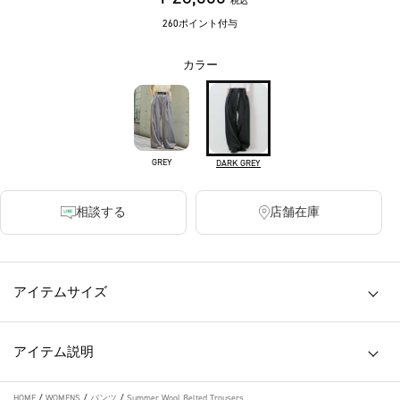
税込
260ポイント付与
カラー
GREY
DARK GREY
相談する
店舗在庫
アイテムサイズ
アイテム説明
HOME
/
WOMENS
/
パンツ
/
Summer Wool Belted Trousers