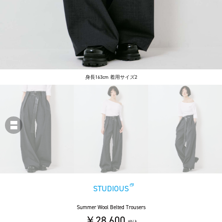
身長163cm 着用サイズ2
STUDIOUS
Summer Wool Belted Trousers
￥28,600