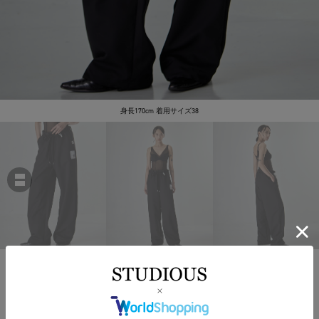
身長170cm 着用サイズ38
Maison MIHARA YASUHIRO
WOOLY TEXTURE EASY TROUSERS
￥41,800