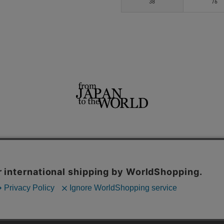
38
76
せ
よくあるご質問
ご利用規約
特定商取引法に基づく表記
プライバシーポリシー
ショッ
用サイト
THE TOKYO
CONZ
UNITED TOKYO
PUBLIC TOKYO
CITY TOKYO
内の一部の機能および、サイトの使用状況の分析からマーケティング活動に
© TOKYO BASE CO.,LTD.