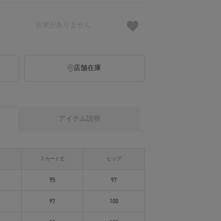
在庫がありません
店舗在庫
アイテム説明
ト
スカート丈
ヒップ
95
97
97
100