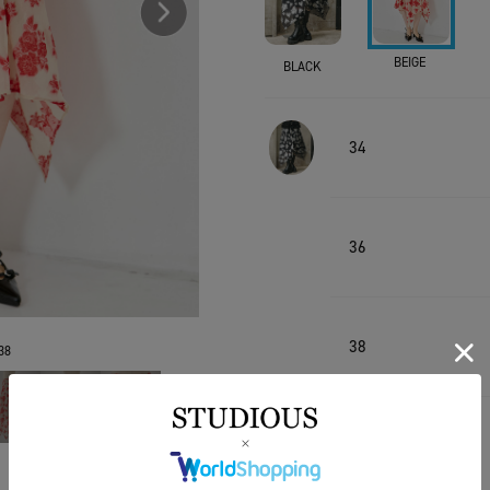
BEIGE
BLACK
34
36
38
38
36