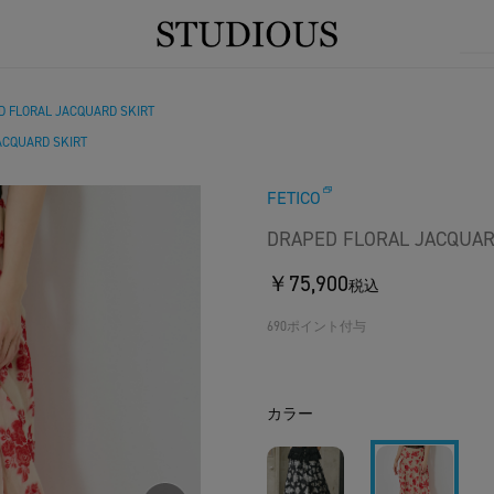
D FLORAL JACQUARD SKIRT
ACQUARD SKIRT
FETICO
DRAPED FLORAL JACQUAR
￥75,900
税込
690ポイント付与
カラー