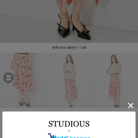
身長167cm 着用サイズ38
FETICO
DRAPED FLORAL JACQUARD SKIRT
￥75,900