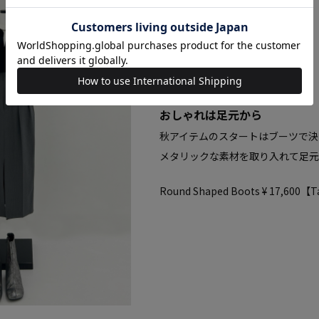
おしゃれは足元から
秋アイテムのスタートはブーツで決
メタリックな素材を取り入れて足元
Round Shaped Boots
¥ 17,600
【Ta