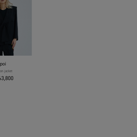
poi
on jacket
3,800