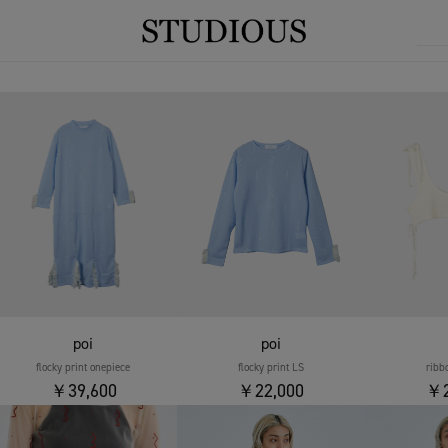
poi
poi
flocky print onepiece
flocky print LS
ribb
￥39,600
￥22,000
￥2