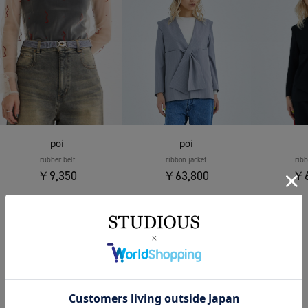
poi
poi
rubber belt
ribbon jacket
ribb
￥9,350
￥63,800
￥6