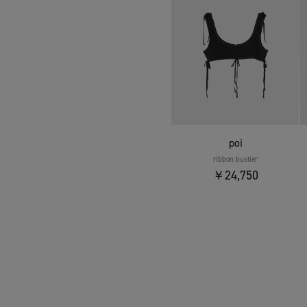
poi
ribbon bustier
￥24,750