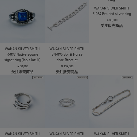
WAKAN SILVER SMITH
WAKAN SILVER SMITH
WAKAN SILVER SMITH
R-099 Native square
BN-095 Spirit Horse
R-084 Braided silver ring
signet ring (lapis lazuli)
shoe Bracelet
￥33,000
受注販売商品
￥30,800
￥132,000
受注販売商品
受注販売商品
WAKAN SILVER SMITH
WAKAN SILVER SMITH
WAKAN SILVER SMITH