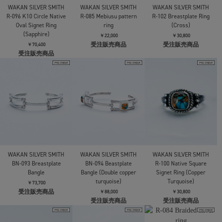
WAKAN SILVER SMITH
WAKAN SILVER SMITH
WAKAN SILVER SMITH
R-096 K10 Circle Native
R-085 Mebiusu pattern
R-102 Breastplate Ring
Oval Signet Ring
ring
(Cross)
(Sapphire)
￥22,000
￥30,800
受注販売商品
受注販売商品
￥70,400
受注販売商品
WAKAN SILVER SMITH
WAKAN SILVER SMITH
WAKAN SILVER SMITH
BN-093 Breastplate
BN-094 Beastplate
R-100 Native Square
Bangle
Bangle (Double copper
Signet Ring (Copper
turquoise)
Turquoise)
￥73,700
受注販売商品
￥88,000
￥30,800
受注販売商品
受注販売商品