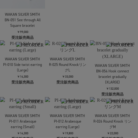
Wild Rose
bangle K18 Wild Rose
￥92,400
￥113,300
受注販売商品
受注販売商品
WAKAN SILVER SMITH
WAKAN SILVER SMITH
R-24 K18マーク付き甲
PI-008 Mebiusu earring
丸リング 3mm
￥12,100
受注販売商品
￥19,800
受注販売商品
WAKAN SILVER SMITH
BN-051 See through All
Square bracelet
￥99,000
受注販売商品
WAKAN SILVER SMITH
WAKAN SILVER SMITH
PI-010 Side twist earring
R-025 Round Knockリン
WAKAN SILVER SMITH
(Large)
グL
BN-054 Hook connect