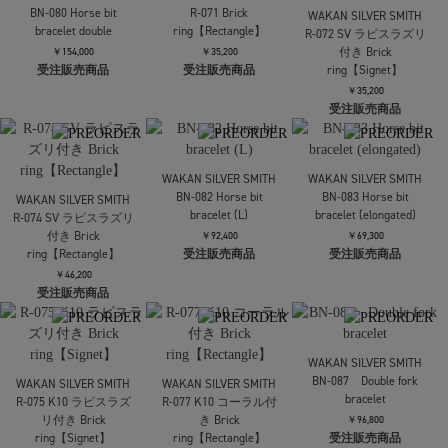
受注販売商品
受注販売商品
WAKAN SILVER SMITH
R-050 Gourmette(グルメ
ット) Chain ring L
￥30,800
受注販売商品
WAKAN SILVER SMITH
WAKAN SILVER SMITH
WAKAN SILVER SMITH
BN-080 Horse bit
R-071 Brick
R-072 SV ラピスラズリ
bracelet double
ring【Rectangle】
付き Brick
ring【Signet】
￥154,000
￥35,200
受注販売商品
受注販売商品
￥35,200
受注販売商品
WAKAN SILVER SMITH
WAKAN SILVER SMITH
BN-082 Horse bit
BN-083 Horse bit
WAKAN SILVER SMITH
bracelet (L)
bracelet (elongated)
R-074 SV ラピスラズリ
付き Brick
￥92,400
￥69,300