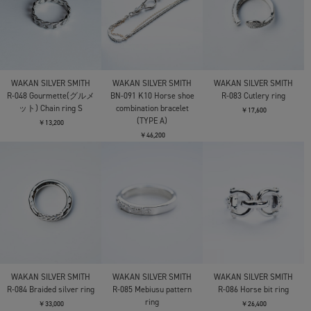
WAKAN SILVER SMITH
WAKAN SILVER SMITH
WAKAN SILVER SMITH
R-048 Gourmette(グルメ
BN-091 K10 Horse shoe
R-083 Cutlery ring
ット) Chain ring S
combination bracelet
￥17,600
(TYPE A)
￥13,200
￥46,200
WAKAN SILVER SMITH
WAKAN SILVER SMITH
WAKAN SILVER SMITH
R-084 Braided silver ring
R-085 Mebiusu pattern
R-086 Horse bit ring
ring
￥33,000
￥26,400