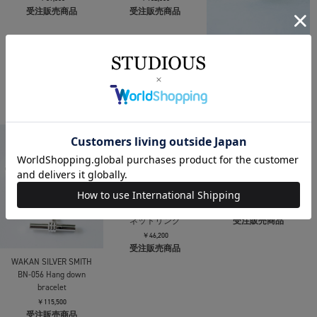
R-080 Horse ring (horse
BN-090 Horse shoe
R-081 Horse ring
bit)
Rectangle bracelet
(mebiusu pattern)
￥33,000
￥18,700
￥33,000
受注販売商品
受注販売商品
受注販売商品
WAKAN SILVER SMITH
WAKAN SILVER SMITH
R-104 Breastplate Ring
C-027 Hook connect
(Eye of Truth)
necklace S 45cm
￥39,600
￥132,000
受注販売商品
受注販売商品
WAKAN SILVER SMITH
R-033 ターコイズ付き
オーバルシグネットリ
ング
￥46,200
受注販売商品
WAKAN SILVER SMITH