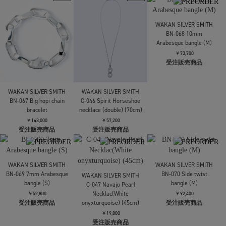
受注販売商品
WAKAN SILVER SMITH
WAKAN SILVER SMITH
R-060 12mm Matte ring
R-061 See through curve
WAKAN SILVER SMITH
ring M
C-045 Spirit Horseshoe
￥39,600
受注販売商品
necklace (single) (60cm)
￥25,300
受注販売商品
￥41,800
受注販売商品
WAKAN SILVER SMITH
BN-068 10mm
Arabesque bangle (M)
￥73,700
受注販売商品
WAKAN SILVER SMITH
WAKAN SILVER SMITH
BN-067 Big hopi chain
C-046 Spirit Horseshoe
bracelet
necklace (double) (70cm)
￥143,000
￥57,200