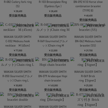
R-082 Cutlery fork ring
R-103 Breastplate Ring
BN-092 K10 Horse shoe
(S)
(Eyeless Eye )
combination bracelet
(TYPE B)
￥28,600
￥28,600
受注販売商品
受注販売商品
￥48,400
受注販売商品
WAKAN SILVER SMITH
WAKAN SILVER SMITH
WAKAN SILVER SMITH
C-032 Mebiusu hook
R-049 Gourmette(グルメ
BN-062 Mebiusu hook
necklace M (45cm)
ット)Chain ring M
bracelet (SS)
￥77,000
￥22,000
￥29,700
受注販売商品
受注販売商品
受注販売商品
WAKAN SILVER SMITH
WAKAN SILVER SMITH
BN-079 Arabesque Hopi
R-069 Brick
chain bracelet
ring【Signet】
￥165,000
￥25,300