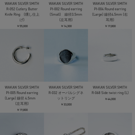
WAKAN SILVER SMITH
WAKAN SILVER SMITH
WAKAN SILVER SMITH
R-052 Cutlery Butter
PI-002 Round earring
PI-004 Round earring
Knife Ring (燻し仕上
(Small) 線径3.5mm
(Large) 線径4.5mm (右
げ)
(左耳用)
耳用)
￥55,000
￥14,300
￥19,800
WAKAN SILVER SMITH
WAKAN SILVER SMITH
WAKAN SILVER SMITH
PI-005 Round earring
R-032 オーバルシグネ
R-068 Side twist ring (L)
(Large) 線径 4.5mm
ットリング
￥44,000
(左耳用)
￥33,000
￥19,800