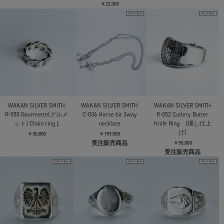
￥22,000
WAKAN SILVER SMITH
WAKAN SILVER SMITH
WAKAN SILVER SMITH
R-050 Gourmette(グルメ
C-036 Horse bit 3way
R-052 Cutlery Butter
ット) Chain ring L
necklace
Knife Ring (燻し仕上
げ)
￥30,800
￥159,500
受注販売商品
￥55,000
受注販売商品