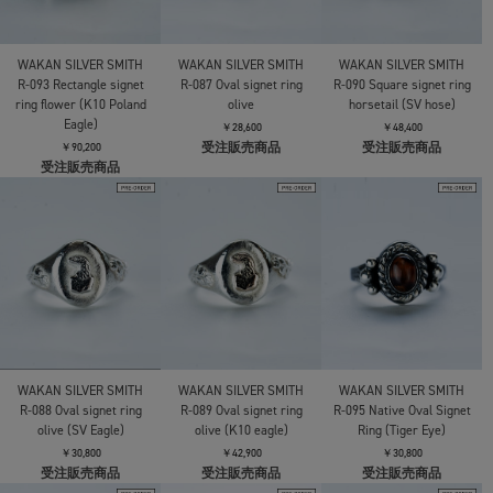
WAKAN SILVER SMITH
WAKAN SILVER SMITH
WAKAN SILVER SMITH
R-093 Rectangle signet
R-087 Oval signet ring
R-090 Square signet ring
ring flower (K10 Poland
olive
horsetail (SV hose)
Eagle)
￥28,600
￥48,400
受注販売商品
受注販売商品
￥90,200
受注販売商品
WAKAN SILVER SMITH
WAKAN SILVER SMITH
WAKAN SILVER SMITH
R-088 Oval signet ring
R-089 Oval signet ring
R-095 Native Oval Signet
olive (SV Eagle)
olive (K10 eagle)
Ring (Tiger Eye)
￥30,800
￥42,900
￥30,800
受注販売商品
受注販売商品
受注販売商品