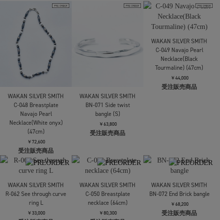
受注販売商品
受注販売商品
WAKAN SILVER SMITH
WAKAN SILVER SMITH
BN-069 7mm Arabesque
BN-070 Side twist
WAKAN SILVER SMITH
bangle (S)
bangle (M)
C-047 Navajo Pearl
Necklac(White
￥52,800
￥92,400
受注販売商品
onyxturquoise) (45cm)
受注販売商品
￥19,800
受注販売商品
WAKAN SILVER SMITH
C-049 Navajo Pearl
Necklace(Black
Tourmaline) (47cm)
￥44,000
受注販売商品
WAKAN SILVER SMITH
WAKAN SILVER SMITH
C-048 Breastplate
BN-071 Side twist
Navajo Pearl
bangle (S)