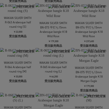
Necklace(White onyx)
￥63,800
(47cm)
受注販売商品
￥72,600
受注販売商品
WAKAN SILVER SMITH
WAKAN SILVER SMITH
WAKAN SILVER SMITH
R-062 See through curve
C-050 Breastplate
BN-072 End Brick bangle
ring L
necklace (64cm)
￥68,200
受注販売商品
￥33,000
￥80,300
受注販売商品
受注販売商品
WAKAN SILVER SMITH
R-063 Arabesque half
WAKAN SILVER SMITH
WAKAN SILVER SMITH
round ring (S)
BN-073 平打ち15mm
BN-074 平打ち15mm
Arabesque bangle K18
Arabesque bangle K18
￥22,000
受注販売商品
Wild Rose
Wild Rose
￥179,300
￥237,600
受注販売商品
受注販売商品