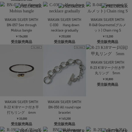
C-029 Hang down
WAKAN SILVER SMITH
necklace
R-034 ホワイトターコ
イズ付きオーバルシグ
￥176,000
ネットリング
受注販売商品
￥46,200
受注販売商品
WAKAN SILVER SMITH
BN-056 Hang down
bracelet
￥115,500
受注販売商品
WAKAN SILVER SMITH
WAKAN SILVER SMITH
WAKAN SILVER SMITH
BN-057 See through
C-030 Hang down
R-048 Gourmette(グルメ
Mobius bangle
necklace gradually
ット) Chain ring S
￥154,000
￥253,000
￥13,200
受注販売商品
受注販売商品
受注販売商品
WAKAN SILVER SMITH
R-23 K18マーク付き甲