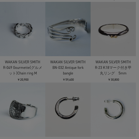
WAKAN SILVER SMITH
WAKAN SILVER SMITH
WAKAN SILVER SMITH
R-049 Gourmette(グルメ
BN-032 Antique fork
R-23 K18マーク付き甲
ット)Chain ring M
bangle
丸リング 5mm
￥20,900
￥59,400
￥30,800