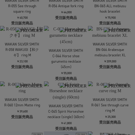
WAKAN SILVER SMITH
R-054 See through
WAKAN SILVER SMITH
WAKAN SILVER SMITH
Mobius ring
C-037 Tassel
C-038 Tassel
necklace(M)+C-034
necklace(L)+C-034
￥35,200
(70cm)
受注販売商品
(70cm)
￥110,000
￥132,000
受注販売商品
受注販売商品
WAKAN SILVER SMITH
WAKAN SILVER SMITH
WAKAN SILVER SMITH
R-055 See through
R-056 Antique fork ring
BN-065 ALL mebiusu
square ring
hook bracelet
￥44,000
受注販売商品
￥40,700
￥75,900
受注販売商品
受注販売商品
WAKAN SILVER SMITH
WAKAN SILVER SMITH
R-058 WAKUGI【和ク
BN-066 Arabesque
WAKAN SILVER SMITH
ギ】 ring M
mebiusu bracelet XL
C-044 Horse shoe
gurumetto necklace
￥23,100
￥209,000
受注販売商品
(45cm)
受注販売商品
￥55,000