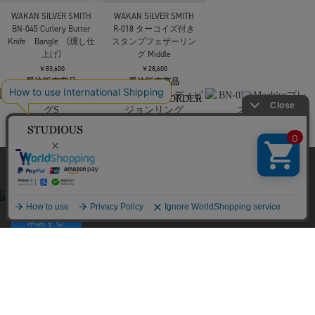
￥121,000
￥96,800
受注販売商品
受注販売商品
WAKAN SILVER SMITH
R-001 フェザーリング
SS
￥13,200
受注販売商品
WAKAN SILVER SMITH
WAKAN SILVER SMITH
当サイトはクッキー(cookie)を使用します。クッキーはサイト内
BN-045 Cutlery Butter
R-018 ターコイズ付き
の一部の機能および、サイトの使用状況の分析からマーケティ
Knife Bangle (燻し仕
スタンプフェザーリン
ング活動に利用することを目的としています。
上げ)
グ Middle
プライバシーポリシーは
こちら
￥83,600
￥28,600
承諾する
受注販売商品
受注販売商品
WAKAN SILVER SMITH
WAKAN SILVER SMITH
WAKAN SILVER SMITH
R-002 フェザーリングS
R-007 ダブルディビジ
BN-031 Moebiusブレス
ョンリング
レット
￥17,600
受注販売商品
￥22,000
￥135,300