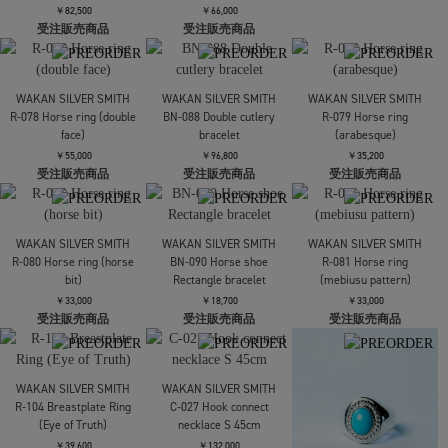
ring【Rectangle】
受注販売商品
受注販売商品
￥46,200
受注販売商品
WAKAN SILVER SMITH
BN-087 Double fork
WAKAN SILVER SMITH
WAKAN SILVER SMITH
bracelet
R-075 K10 ラピスラズ
R-077 K10 コーラル付
リ付き Brick
き Brick
￥96,800
ring【Signet】
ring【Rectangle】
受注販売商品
￥82,500
￥66,000
受注販売商品
受注販売商品
WAKAN SILVER SMITH
WAKAN SILVER SMITH
WAKAN SILVER SMITH
R-078 Horse ring (double
BN-088 Double cutlery
R-079 Horse ring
face)
bracelet
(arabesque)
￥55,000
￥96,800
￥35,200
受注販売商品
受注販売商品
受注販売商品
WAKAN SILVER SMITH
WAKAN SILVER SMITH
WAKAN SILVER SMITH