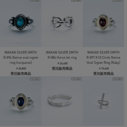
WAKAN SILVER SMITH
WAKAN SILVER SMITH
WAKAN SILVER SMITH
R-094 Native oval signet
R-086 Horse bit ring
R-097 K10 Circle Native
ring (turquoise)
Oval Signet Ring (Ruby)
￥26,400
受注販売商品
￥30,800
￥70,400
受注販売商品
受注販売商品