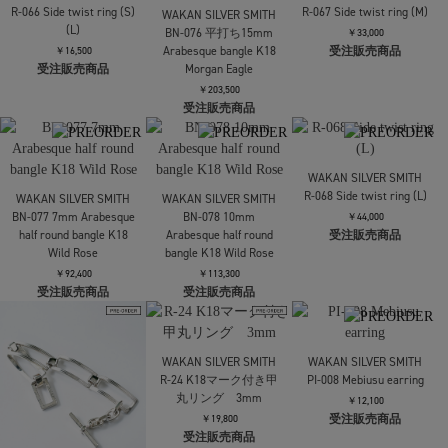
WAKAN SILVER SMITH
WAKAN SILVER SMITH
R-064 Arabesque half
R-065 Arabesque half
WAKAN SILVER SMITH
round ring (M)
round ring (L)
BN-075 平打ち12mm
Arabesque bangle K18
￥33,000
￥46,200
受注販売商品
受注販売商品
Morgan Eagle
￥179,300
受注販売商品
WAKAN SILVER SMITH
WAKAN SILVER SMITH
R-066 Side twist ring (S)
R-067 Side twist ring (M)
WAKAN SILVER SMITH
(L)
BN-076 平打ち15mm
￥33,000
Arabesque bangle K18
受注販売商品
￥16,500
受注販売商品
Morgan Eagle
￥203,500
受注販売商品
WAKAN SILVER SMITH
R-068 Side twist ring (L)
WAKAN SILVER SMITH
WAKAN SILVER SMITH
BN-077 7mm Arabesque
BN-078 10mm
￥44,000
half round bangle K18
Arabesque half round
受注販売商品