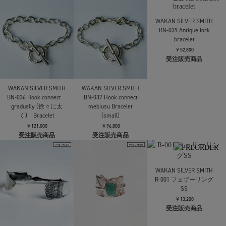
WAKAN SILVER SMITH
WAKAN SILVER SMITH
WAKAN SILVER SMITH
R-015 K１８マーク付き
R-016 K１８マーク付き
R-017 ターコイズ付き
スタンプフェザーリン
スタンプフェザーリン
スタンプフェザーリン
グ Large
グ Middle
グ Large
￥39,600
￥30,800
￥39,600
受注販売商品
受注販売商品
受注販売商品
WAKAN SILVER SMITH
BN-039 Antique fork
bracelet
￥52,800
受注販売商品
WAKAN SILVER SMITH
WAKAN SILVER SMITH
BN-036 Hook connect
BN-037 Hook connect
gradually (徐々に太
mebiusu Bracelet
く) Bracelet
(small)