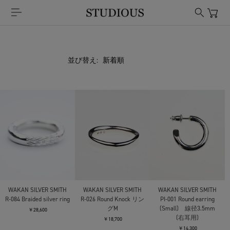
並び替え:
WAKAN SILVER SMITH
WAKAN SILVER SMITH
WAKAN SILVER SMITH
R-084 Braided silver ring
R-026 Round Knock リン
PI-001 Round earring
グM
(Small) 線径3.5mm
￥28,600
(右耳用)
￥18,700
￥14,300