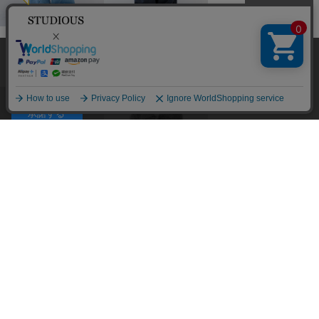
SHAREEF
SHAREEF
SHAREEF
WIDE 3D DENIM
2/72強圧縮フラノ ワ
2/72強圧縮フラノ ワ
当サイトはクッキー(cookie)を使用します。クッキーはサイト内
イドパンツ
イドパンツ
￥36,300
の一部の機能および、サイトの使用状況の分析からマーケティ
￥37,400
￥37,400
ング活動に利用することを目的としています。
プライバシーポリシーは
こちら
承諾する
SHAREEF
SHAREEF
シャギーニットシャツ
シャギーニットシャツ
￥37,400
￥37,400