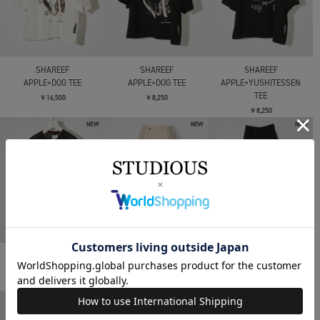
SHAREEF
SHAREEF
SHAREEF
APPLE×DOG TEE
APPLE×DOG TEE
APPLE×YUSHITESSEN
TEE
￥16,500
￥8,250
￥8,250
SHAREEF
SHAREEF
SHAREEF
SHEER CODE TEE
WIDE SLACKS
WIDE SLACKS
￥7,260
￥11,000
￥11,000