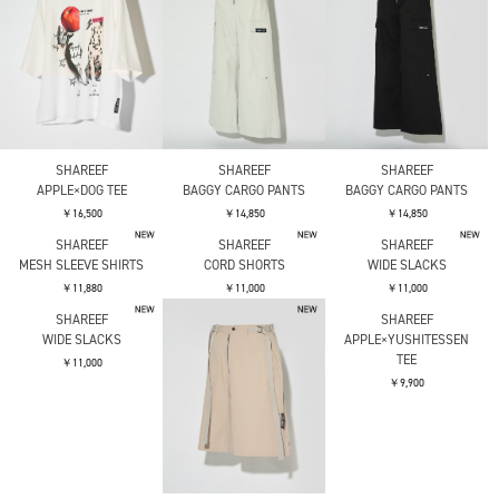
SHAREEF
SHAREEF
SHAREEF
APPLE×DOG TEE
BAGGY CARGO PANTS
BAGGY CARGO PANTS
￥16,500
￥14,850
￥14,850
SHAREEF
SHAREEF
SHAREEF
MESH SLEEVE SHIRTS
CORD SHORTS
WIDE SLACKS
￥11,880
￥11,000
￥11,000
SHAREEF
APPLE×YUSHITESSEN
TEE
￥9,900