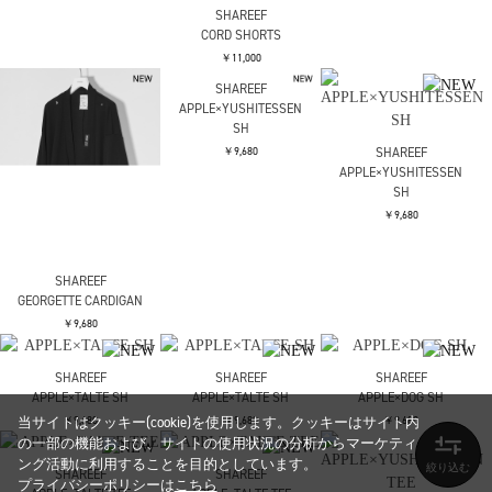
SHAREEF
SHAREEF
WIDE SLACKS
CORD SHORTS
￥11,000
￥11,000
SHAREEF
APPLE×YUSHITESSEN
SH
￥9,680
SHAREEF
APPLE×YUSHITESSEN
SH
￥9,680
SHAREEF
GEORGETTE CARDIGAN
￥9,680
SHAREEF
SHAREEF
SHAREEF
APPLE×TALTE SH
APPLE×TALTE SH
APPLE×DOG SH
当サイトはクッキー(cookie)を使用します。クッキーはサイト内
￥9,680
￥9,680
￥9,680
の一部の機能および、サイトの使用状況の分析からマーケティ
ング活動に利用することを目的としています。
SHAREEF
SHAREEF
プライバシーポリシーは
こちら