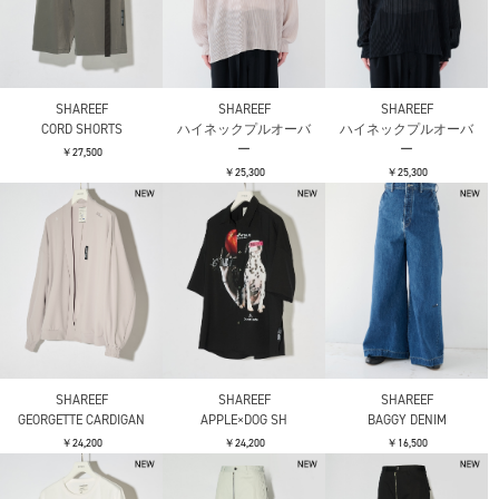
SHAREEF
SHAREEF
SHAREEF
CORD SHORTS
ハイネックプルオーバ
ハイネックプルオーバ
ー
ー
￥27,500
￥25,300
￥25,300
SHAREEF
SHAREEF
SHAREEF
GEORGETTE CARDIGAN
APPLE×DOG SH
BAGGY DENIM
￥24,200
￥24,200
￥16,500