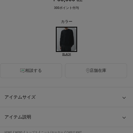
税込
300ポイント付与
カラー
BLACK
相談する
店舗在庫
アイテムサイズ
アイテム説明
HOME
/
MENS
/
トップス
/
ニット/セーター
/
CABLE KNIT