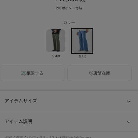
税込
200ポイント付与
カラー
KHAKI
BLUE
相談する
店舗在庫
アイテムサイズ
アイテム説明
HOME
/
MENS
/
パンツ
/
スラックス
/
<別注>Side Tab Trousers