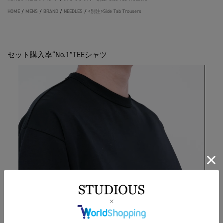
HOME
/
MENS
/
BRAND
/
NEEDLES
/
<別注>Side Tab Trousers
セット購入率“No.1”TEEシャツ