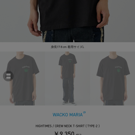
身長17８cm 着用サイズL
WACKO MARIA
HIGHTIMES / CREW NECK T-SHIRT ( TYPE-2 )
￥9,350