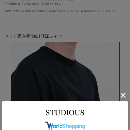
/
HIGHTIMES / CREW NECK T-SHIRT ( TYPE-2 )
HOME
/
MENS
/
BRAND
/
WACKO MARIA
/
HIGHTIMES / CREW NECK T-SHIRT ( TYPE-2 )
セット購入率“No.1”TEEシャツ