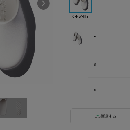
OFF WHITE
7
8
9
相談する