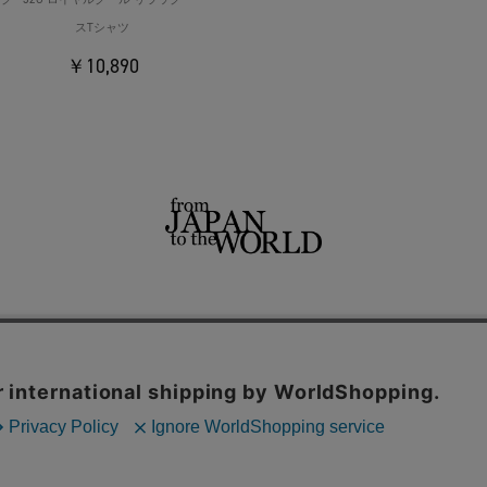
スTシャツ
￥10,890
せ
よくあるご質問
ご利用規約
特定商取引法に基づく表記
プライバシーポリシー
ショッ
用サイト
THE TOKYO
CONZ
UNITED TOKYO
PUBLIC TOKYO
CITY TOKYO
内の一部の機能および、サイトの使用状況の分析からマーケティング活動に
© TOKYO BASE CO.,LTD.