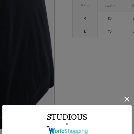
サイズ
ウエスト
M
80
L
90