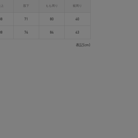
股上
股下
もも周り
裾周り
38
71
80
40
38
74
84
43
表記(cm)