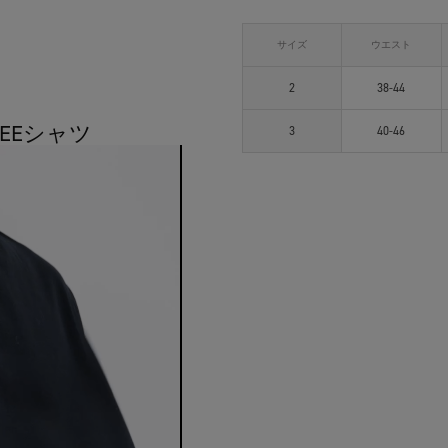
サイズ
ウエスト
2
38-44
TEEシャツ
3
40-46