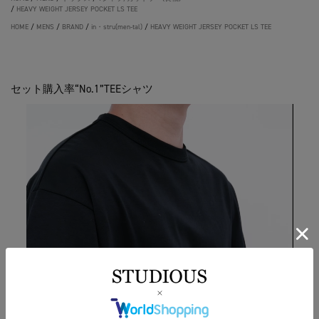
/
HEAVY WEIGHT JERSEY POCKET LS TEE
HOME
/
MENS
/
BRAND
/
in・stru(men-tal)
/
HEAVY WEIGHT JERSEY POCKET LS TEE
セット購入率“No.1”TEEシャツ