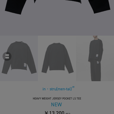
in・stru(men-tal)
HEAVY WEIGHT JERSEY POCKET LS TEE
￥13,200